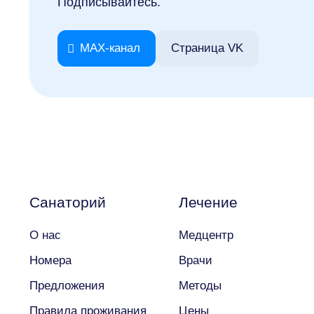
Подписывайтесь.
MAX-канал
Страница VK
Финальный ужин Два шефа – одна кухня
Хотите приобщиться к миру высокой кухни и стать ч
Санаторий
Лечение
Подробнее
О нас
Медцентр
Номера
Врачи
Предложения
Методы
Правила проживания
Цены