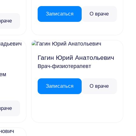
Записаться
О враче
враче
Гагин Юрий Анатольевич
Врач-физиотерапевт
ем
Записаться
О враче
враче