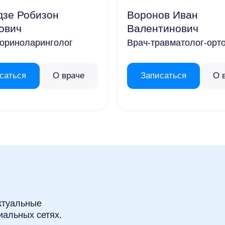
ль
27° / 19°
28°
дзе Робизон
Воронов Иван
ович
Валентинович
уст
28° / 19°
29°
ториноларинголог
Врач-травматолог-орт
нтябрь
25° / 15°
13°
тябрь
20° / 11°
13°
саться
О враче
Записаться
О 
ябрь
16° / 6°
13°
кабрь
12° / 3°
13°
ктуальные
иальных сетях.