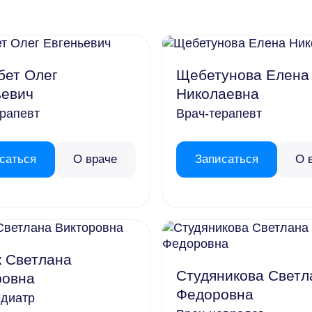
роживания
бет Олег
Щебетунова Елена
м
ьевич
Николаевна
ерапевт
Врач-терапевт
саться
О враче
Записаться
О 
к Светлана
Студяникова Светл
ровна
Федоровна
едиатр