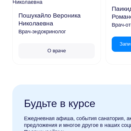
Детский клуб
Ию
Паики
Пошукайло Вероника
Бювет
Роман
Авг
Николаевна
Врач-о
Се
Врач-эндокринолог
Дендропарк
Ок
Запи
Контакты
О враче
Но
Онлайн-камеры
Согласен
Де
Будьте в курсе
Ежедневная афиша, события санатория, а
предложения и многое другое в наших соц