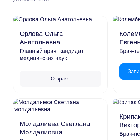
Мацеста
Отзывы
Косметология
Галерея
Цены
Правила п
Орлова Ольга
Колем
Врачи
Партнера
Анатольевна
Евген
Мацеста
Главный врач, кандидат
Врач-т
медицинских наук
Акции
Запи
Санаторий
О враче
О собственнике
О санатории
Чем заняться
Крипа
Молдалиева Светлана
Викто
Питание
Молдалиевна
Врач-п
Детям