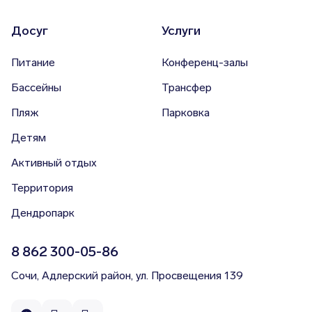
Согласен
Бювет
Досуг
Услуги
Питание
Конференц-залы
Дендропарк
Бассейны
Трансфер
Контакты
Пляж
Парковка
Онлайн-камеры
Детям
Активный отдых
Территория
Дендропарк
Финальный ужин Два шефа – одна кухня
8 862 300-05-86
Хотите приобщиться к миру высокой кухни и стать
частью события?
Сочи, Адлерский район, ул. Просвещения 139