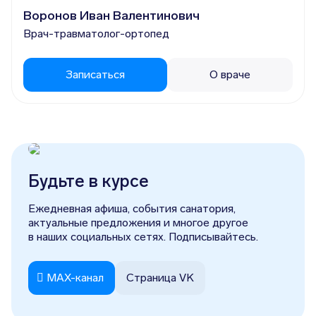
Воронов Иван Валентинович
Косметология
Врач-травматолог-ортопед
Цены
Врачи
Записаться
О враче
Мацеста
Акции
Санаторий
Будьте в курсе
О собственнике
Ежедневная афиша, события санатория,
актуальные предложения и многое другое
Средняя температура
О санатории
в наших социальных сетях. Подписывайтесь.
Чем заняться
Питание
MAX-канал
Страница VK
Месяц
Макс / Мин
Море
Детям
Январь
10° / 2°
11°