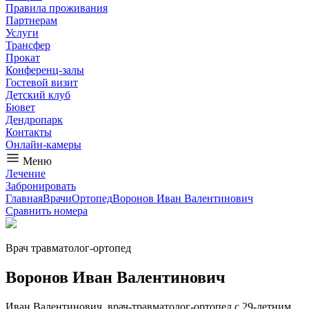
Правила проживания
Партнерам
Услуги
Трансфер
Прокат
Конференц-залы
Гостевой визит
Детский клуб
Бювет
Дендропарк
Контакты
Онлайн-камеры
Меню
Лечение
Забронировать
Главная
Врачи
Ортопед
Воронов Иван Валентинович
Сравнить номера
Врач травматолог-ортопед
Воронов Иван Валентинович
Иван Валентинович, врач-травматолог-ортопед с 29-летним