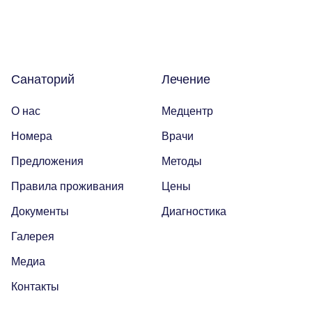
Санаторий
Лечение
Финальный ужин Два шефа – одна кухня
О нас
Медцентр
Хотите приобщиться к миру высокой кухни и стать
Номера
Врачи
частью события?
Предложения
Методы
Подробнее
Правила проживания
Цены
Документы
Диагностика
Галерея
Медиа
Контакты