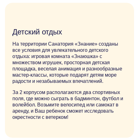
Косметология
Цены
Детский отдых
Врачи
Мацеста
На территории Санатория «Знание» созданы
все условия для увлекательного детского
отдыха: игровая комната «Знаюшка» с
Акции
множеством игрушек, просторная детская
площадка, веселая анимация и разнообразные
Санаторий
мастер-классы, которые подарят детям море
радости и незабываемых впечатлений.
О собственнике
За 2 корпусом располагаются два спортивных
О санатории
поля, где можно сыграть в бадминтон, футбол и
волейбол. Возьмите велосипед или самокат в
Чем заняться
аренду, и Ваш ребенок сможет исследовать
окрестности с ветерком!
Питание
Детям