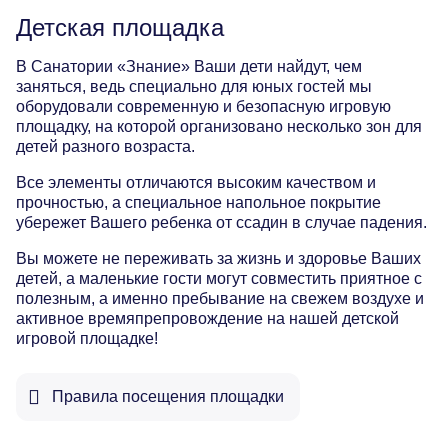
Август
28° / 19°
29°
Детская площадка
Сентябрь
25° / 15°
13°
В Санатории «Знание» Ваши дети найдут, чем
заняться, ведь специально для юных гостей мы
Октябрь
20° / 11°
13°
оборудовали современную и безопасную игровую
площадку, на которой организовано несколько зон для
Ноябрь
16° / 6°
13°
детей разного возраста.
Декабрь
12° / 3°
13°
Все элементы отличаются высоким качеством и
прочностью, а специальное напольное покрытие
убережет Вашего ребенка от ссадин в случае падения.
Вы можете не переживать за жизнь и здоровье Ваших
детей, а маленькие гости могут совместить приятное с
полезным, а именно пребывание на свежем воздухе и
активное времяпрепровождение на нашей детской
игровой площадке!
Правила посещения площадки