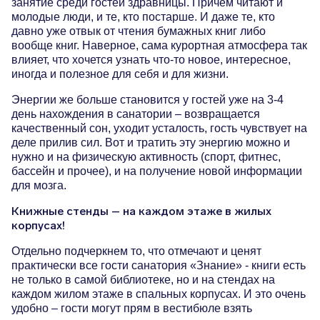
занятие среди гостей здравницы. Причем читают и
Инфраструктура
молодые люди, и те, кто постарше. И даже те, кто
давно уже отвык от чтения бумажных книг либо
Новости
вообще книг. Наверное, сама курортная атмосфера так
влияет, что хочется узнать что-то новое, интересное,
Отзывы
иногда и полезное для себя и для жизни.
Галерея
Энергии же больше становится у гостей уже на 3-4
Правила проживания
день нахождения в санатории – возвращается
качественный сон, уходит усталость, гость чувствует на
Партнерам
деле прилив сил. Вот и тратить эту энергию можно и
нужно и на физическую активность (спорт, фитнес,
бассейн и прочее), и на получение новой информации
Услуги
для мозга.
Книжные стенды – на каждом этаже в жилых
Трансфер
корпусах!
Прокат
Отдельно подчеркнем то, что отмечают и ценят
практически все гости санатория «Знание» - книги есть
Конференц-залы
не только в самой библиотеке, но и на стендах на
Гостевой визит
каждом жилом этаже в спальных корпусах. И это очень
удобно – гости могут прям в вестибюле взять
Детский клуб