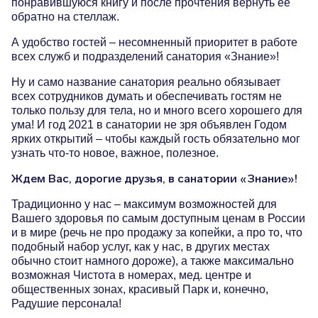
понравившуюся книгу и после прочтения вернуть ее
обратно на стеллаж.
Бювет
А удобство гостей – несомненный приоритет в работе
Средняя температура
всех служб и подразделений санатория «Знание»!
Дендропарк
Ну и само название санатория реально обязывает
Контакты
всех сотрудников думать и обеспечивать гостям не
Месяц
Макс / Мин
Море
только пользу для тела, но и много всего хорошего для
Онлайн-камеры
ума! И год 2021 в санатории не зря объявлен Годом
Январь
10° / 2°
11°
ярких открытий – чтобы каждый гость обязательно мог
узнать что-то новое, важное, полезное.
Февраль
10° / 2°
11°
Ждем Вас, дорогие друзья, в санатории «Знание»!
Март
13° / 4°
14°
Традиционно у нас – максимум возможностей для
Апрель
17° / 7°
18°
Вашего здоровья по самым доступным ценам в России
и в мире (речь не про продажу за копейки, а про то, что
Май
21° / 12°
22°
подобный набор услуг, как у нас, в других местах
обычно стоит намного дороже), а также максимально
Июнь
25° / 16°
26°
возможная Чистота в номерах, мед. центре и
общественных зонах, красивый Парк и, конечно,
Июль
27° / 19°
28°
Радушие персонала!