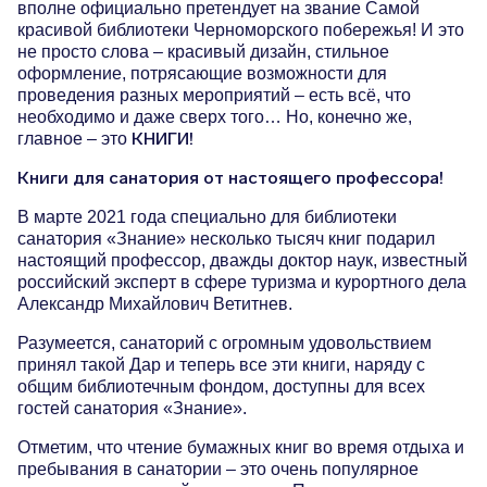
вполне официально претендует на звание Самой
красивой библиотеки Черноморского побережья! И это
Косметология
не просто слова – красивый дизайн, стильное
Цены
оформление, потрясающие возможности для
проведения разных мероприятий – есть всё, что
Врачи
необходимо и даже сверх того… Но, конечно же,
КНИГИ!
главное – это
Мацеста
Книги для санатория от настоящего профессора!
Акции
В марте 2021 года специально для библиотеки
санатория «Знание» несколько тысяч книг подарил
Санаторий
настоящий профессор, дважды доктор наук, известный
российский эксперт в сфере туризма и курортного дела
Александр Михайлович Ветитнев.
О собственнике
Разумеется, санаторий с огромным удовольствием
О санатории
принял такой Дар и теперь все эти книги, наряду с
Чем заняться
общим библиотечным фондом, доступны для всех
гостей санатория «Знание».
Питание
Отметим, что чтение бумажных книг во время отдыха и
Детям
пребывания в санатории – это очень популярное