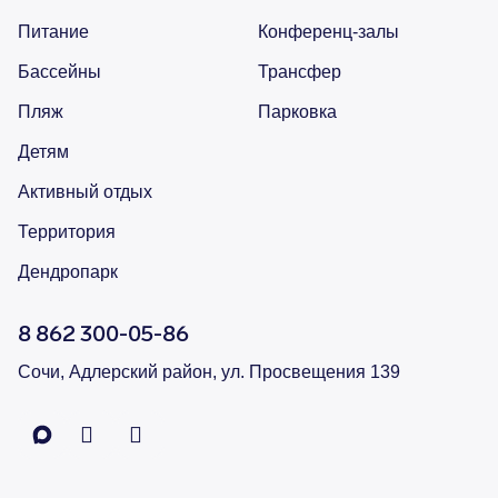
Питание
Конференц-залы
Финальный ужин Два шефа – одна кухня
Хотите приобщиться к миру высокой кухни и стать
Бассейны
Трансфер
частью события?
Пляж
Парковка
Подробнее
Детям
Активный отдых
Территория
Дендропарк
8 862 300-05-86
Сочи, Адлерский район, ул. Просвещения 139