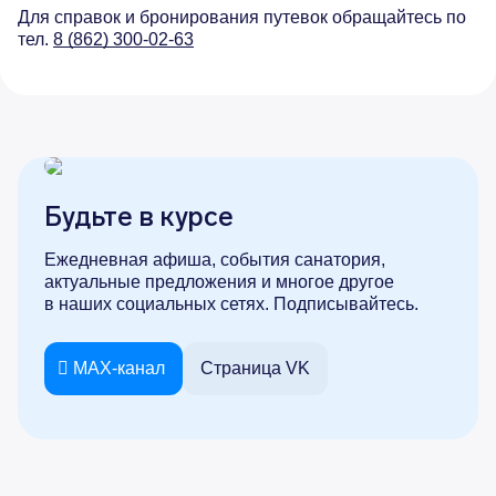
Август
28° / 19°
29°
Для справок и бронирования путевок обращайтесь по
тел.
8 (862) 300-02-63
Сентябрь
25° / 15°
13°
Октябрь
20° / 11°
13°
Ноябрь
16° / 6°
13°
Декабрь
12° / 3°
13°
Будьте в курсе
Ежедневная афиша, события санатория,
актуальные предложения и многое другое
в наших социальных сетях. Подписывайтесь.
Согласен
MAX-канал
Страница VK